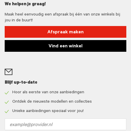
We helpen je graag!
Maak heel eenvoudig een afspraak bij één van onze winkels bij
jou in de buurt!
Afspraak maken
Vind een winkel
Blijf up-to-date
Hoor als eerste van onze aanbiedingen
Check
icon
Ontdek de nieuwste modellen en collecties
Check
icon
Unieke aanbiedingen speciaal voor jou!
Check
icon
Email
address