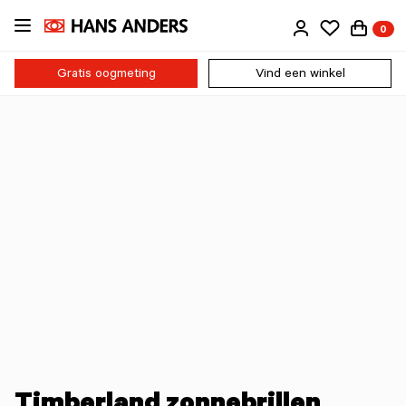
Ga
0
direct
naar
de
Gratis oogmeting
Vind een winkel
inhoud