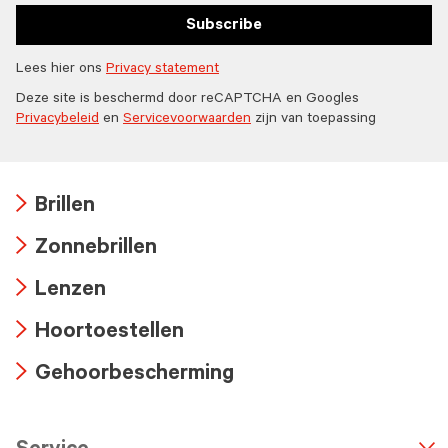
Subscribe
Lees hier ons
Privacy statement
Deze site is beschermd door reCAPTCHA en Googles
Privacybeleid
en
Servicevoorwaarden
zijn van toepassing
Brillen
Arrow
Zonnebrillen
icon
Arrow
Lenzen
icon
Arrow
Hoortoestellen
icon
Arrow
Gehoorbescherming
icon
Arrow
icon