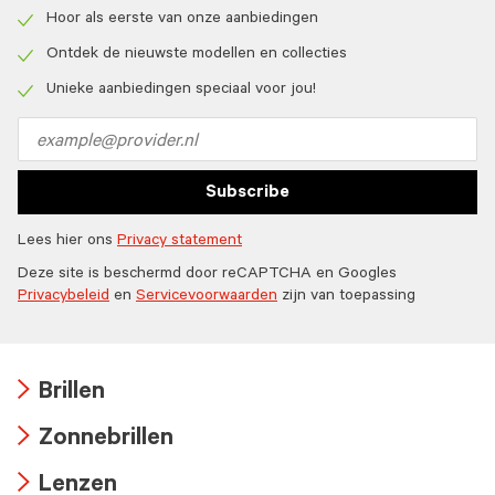
Hoor als eerste van onze aanbiedingen
Check
icon
Ontdek de nieuwste modellen en collecties
Check
icon
Unieke aanbiedingen speciaal voor jou!
Check
icon
Email
address
Subscribe
Lees hier ons
Privacy statement
Deze site is beschermd door reCAPTCHA en Googles
Privacybeleid
en
Servicevoorwaarden
zijn van toepassing
Brillen
Arrow
Zonnebrillen
icon
Arrow
Lenzen
icon