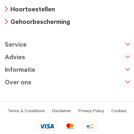
Arrow
Hoortoestellen
icon
Arrow
Gehoorbescherming
icon
Arrow
icon
Service
n
A
r
r
o
w
i
c
o
Advies
Informatie
Over ons
Terms & Conditions
Disclaimer
Privacy Policy
Cookies
Visa
Mastercard
Bancontact
logo
logo
logo