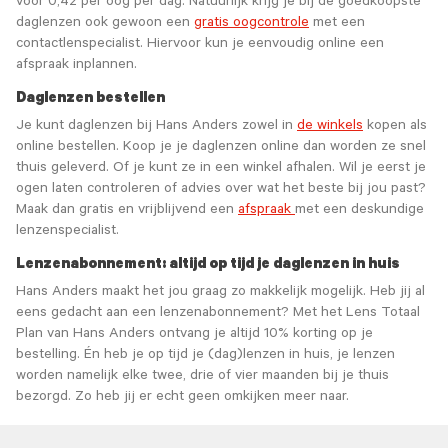
voor 0,42 per oog per dag. Natuurlijk krijg je bij de goedkoopste
daglenzen ook gewoon een
gratis oogcontrole
met een
contactlenspecialist. Hiervoor kun je eenvoudig online een
afspraak inplannen.
Daglenzen bestellen
Je kunt daglenzen bij Hans Anders zowel in
de winkels
kopen als
online bestellen. Koop je je daglenzen online dan worden ze snel
thuis geleverd. Of je kunt ze in een winkel afhalen. Wil je eerst je
ogen laten controleren of advies over wat het beste bij jou past?
Maak dan gratis en vrijblijvend een
afspraak
met een deskundige
lenzenspecialist.
Lenzenabonnement: altijd op tijd je daglenzen in huis
Hans Anders maakt het jou graag zo makkelijk mogelijk. Heb jij al
eens gedacht aan een lenzenabonnement? Met het Lens Totaal
Plan van Hans Anders ontvang je altijd 10% korting op je
bestelling. Én heb je op tijd je (dag)lenzen in huis, je lenzen
worden namelijk elke twee, drie of vier maanden bij je thuis
bezorgd. Zo heb jij er echt geen omkijken meer naar.