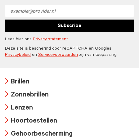
Check
icon
Email
address
Subscribe
Lees hier ons
Privacy statement
Deze site is beschermd door reCAPTCHA en Googles
Privacybeleid
en
Servicevoorwaarden
zijn van toepassing
Brillen
Arrow
Zonnebrillen
icon
Arrow
Lenzen
icon
Arrow
Hoortoestellen
icon
Arrow
Gehoorbescherming
icon