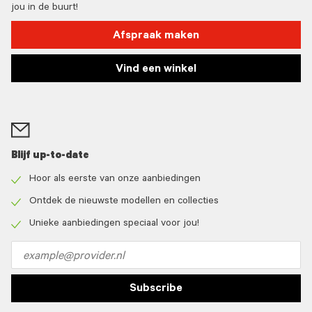
jou in de buurt!
Afspraak maken
Vind een winkel
Blijf up-to-date
Hoor als eerste van onze aanbiedingen
Check
icon
Ontdek de nieuwste modellen en collecties
Check
icon
Unieke aanbiedingen speciaal voor jou!
Check
icon
Email
address
Subscribe