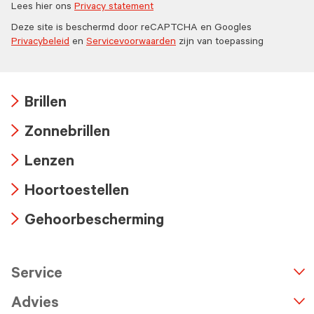
Lees hier ons
Privacy statement
Deze site is beschermd door reCAPTCHA en Googles
Privacybeleid
en
Servicevoorwaarden
zijn van toepassing
Brillen
Arrow
Zonnebrillen
icon
Arrow
Lenzen
icon
Arrow
Hoortoestellen
icon
Arrow
Gehoorbescherming
icon
Arrow
icon
Service
n
A
r
r
o
w
i
c
o
Advies