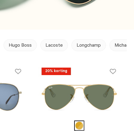
Hugo Boss
Lacoste
Longchamp
Michael 
20% korting