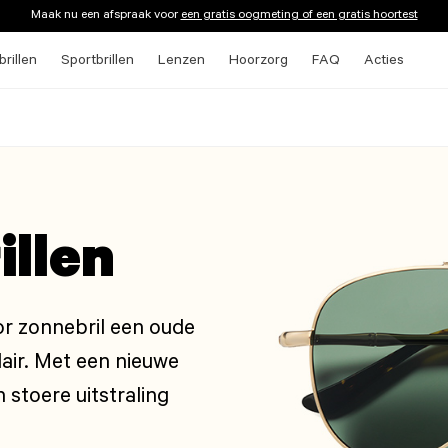
Maak nu een afspraak voor
een gratis oogmeting of een gratis hoortest
rillen
Sportbrillen
Lenzen
Hoorzorg
FAQ
Acties
illen
tor zonnebril een oude
ulair. Met een nieuwe
 stoere uitstraling