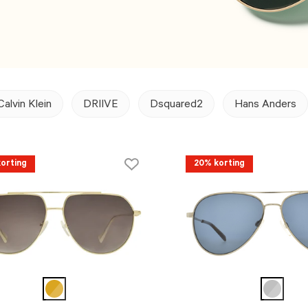
Calvin Klein
DRIIVE
Dsquared2
Hans Anders
orting
20% korting