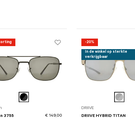
orting
-20%
In de winkel op sterkte
verkrijgbaar
n
DRIIVE
€ 149,00
n 3755
DRIIVE HYBRID TITAN