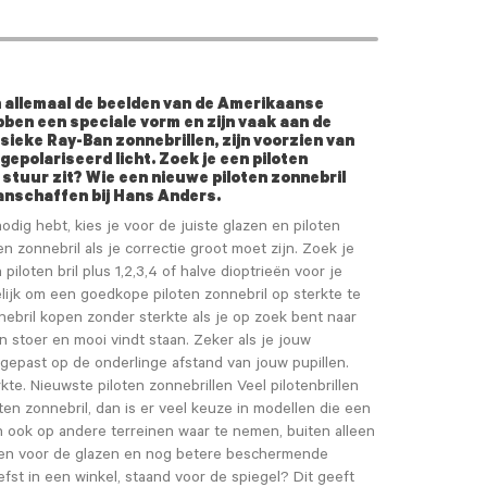
n allemaal de beelden van de Amerikaanse
bben een speciale vorm en zijn vaak aan de
ssieke Ray-Ban zonnebrillen, zijn voorzien van
gepolariseerd licht. Zoek je een piloten
 stuur zit? Wie een nieuwe piloten zonnebril
anschaffen bij Hans Anders.
odig hebt, kies je voor de juiste glazen en piloten
n zonnebril als je correctie groot moet zijn. Zoek je
piloten bril plus 1,2,3,4 of halve dioptrieën voor je
lijk om een goedkope piloten zonnebril op sterkte te
nebril kopen zonder sterkte als je op zoek bent naar
 stoer en mooi vindt staan. Zeker als je jouw
ngepast op de onderlinge afstand van jouw pupillen.
kte. Nieuwste piloten zonnebrillen Veel pilotenbrillen
en zonnebril, dan is er veel keuze in modellen die een
jn ook op andere terreinen waar te nemen, buiten alleen
fen voor de glazen en nog betere beschermende
iefst in een winkel, staand voor de spiegel? Dit geeft