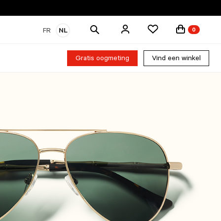
Zoek
FR
NL
0
producten
Gratis oogmeting
Vind een winkel