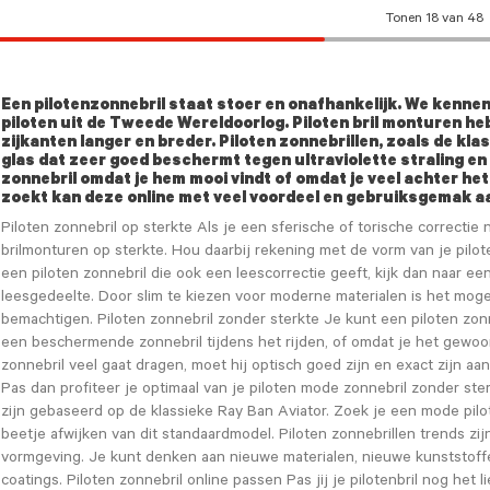
Tonen 18 van 48
Een pilotenzonnebril staat stoer en onafhankelijk. We kenne
piloten uit de Tweede Wereldoorlog. Piloten bril monturen he
zijkanten langer en breder. Piloten zonnebrillen, zoals de kla
glas dat zeer goed beschermt tegen ultraviolette straling en 
9 mm)
zonnebril omdat je hem mooi vindt of omdat je veel achter het
zoekt kan deze online met veel voordeel en gebruiksgemak a
Piloten zonnebril op sterkte Als je een sferische of torische correctie n
brilmonturen op sterkte. Hou daarbij rekening met de vorm van je pilote
een piloten zonnebril die ook een leescorrectie geeft, kijk dan naar een 
leesgedeelte. Door slim te kiezen voor moderne materialen is het moge
bemachtigen. Piloten zonnebril zonder sterkte Je kunt een piloten zon
een beschermende zonnebril tijdens het rijden, of omdat je het gewoon
zonnebril veel gaat dragen, moet hij optisch goed zijn en exact zijn aa
Pas dan profiteer je optimaal van je piloten mode zonnebril zonder ster
zijn gebaseerd op de klassieke Ray Ban Aviator. Zoek je een mode pilot
beetje afwijken van dit standaardmodel. Piloten zonnebrillen trends zi
vormgeving. Je kunt denken aan nieuwe materialen, nieuwe kunststof
coatings. Piloten zonnebril online passen Pas jij je pilotenbril nog het l