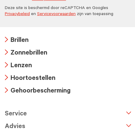
Deze site is beschermd door reCAPTCHA en Googles
Privacybeleid
en
Servicevoorwaarden
zijn van toepassing
Brillen
Arrow
Zonnebrillen
icon
Arrow
Lenzen
icon
Arrow
Hoortoestellen
icon
Arrow
Gehoorbescherming
icon
Arrow
icon
Service
n
A
r
r
o
w
i
c
o
Advies