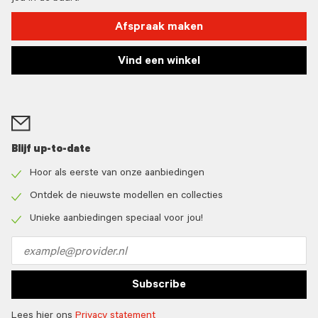
Afspraak maken
Vind een winkel
Blijf up-to-date
Hoor als eerste van onze aanbiedingen
Check
icon
Ontdek de nieuwste modellen en collecties
Check
icon
Unieke aanbiedingen speciaal voor jou!
Check
icon
Email
address
Subscribe
Lees hier ons
Privacy statement