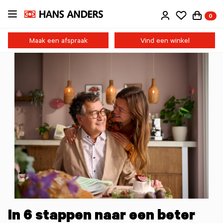
Ga
0
direct
naar
de
Maak een afspraak
Vind een winkel
inhoud
In 6 stappen naar een beter