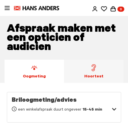
Ga
0
direct
naar
de
Afspraak maken met
inhoud
een opticien of
audicien
Oogmeting
Hoortest
Briloogmeting/advies
een winkelafspraak duurt ongeveer
15-45 min