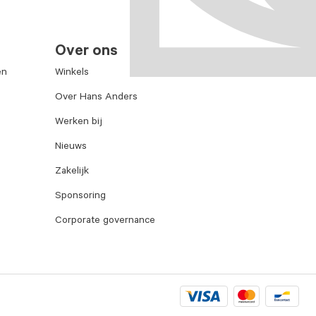
Over ons
en
Winkels
Over Hans Anders
Werken bij
Nieuws
Zakelijk
Sponsoring
Corporate governance
Visa
Mastercard
Bancontac
logo
logo
logo