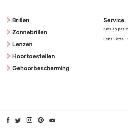
Brillen
Service
Arrow
Kies en pas i
Zonnebrillen
icon
Arrow
Lens Totaal P
Lenzen
icon
Arrow
Hoortoestellen
icon
Arrow
Gehoorbescherming
icon
Arrow
icon
Youtube
Facebook
Twitter
Instagram
Pinterest