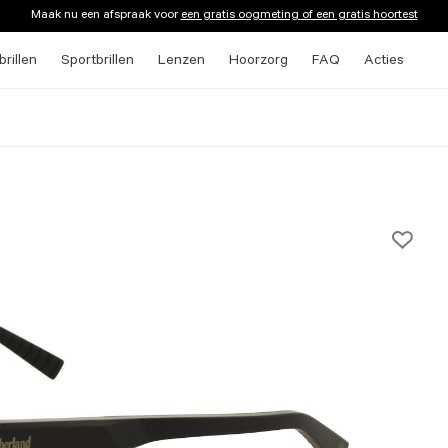
Maak nu een afspraak voor
een gratis oogmeting of een gratis hoortest
rillen
Sportbrillen
Lenzen
Hoorzorg
FAQ
Acties