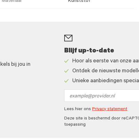
Materiaal
Kunststof
Blijf up-to-date
Hoor als eerste van onze a
ls bij jou in
Check
Ontdek de nieuwste modelle
icon
Check
Unieke aanbiedingen speciaa
icon
Check
icon
Email
address
Lees hier ons
Privacy statement
Deze site is beschermd door reCAP
toepassing