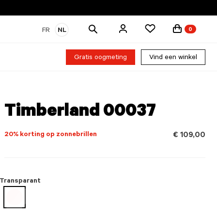
Zoek
FR
NL
0
producten
Gratis oogmeting
Vind een winkel
Timberland 00037
20% korting op zonnebrillen
€ 109,00
Transparant
geselecteerd