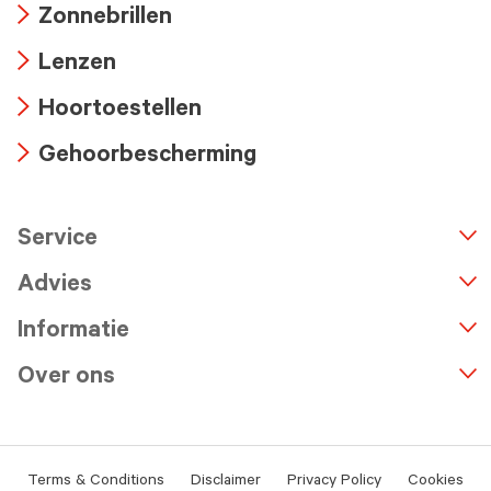
Zonnebrillen
icon
Arrow
Lenzen
icon
Arrow
Hoortoestellen
icon
Arrow
Gehoorbescherming
icon
Arrow
icon
Service
n
A
r
r
o
w
i
c
o
Advies
Informatie
Over ons
Terms & Conditions
Disclaimer
Privacy Policy
Cookies