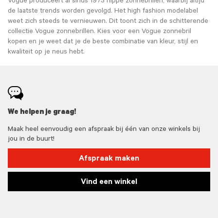
Vogue produceert al sinds 1973 hippe zonnebrillen, waarbij altijd
de laatste trends worden gevolgd. Het high fashion modelabel
weet zich steeds te vernieuwen. Dit toont zich in de schitterende
collectie Vogue zonnebrillen. Kies voor een Vogue zonnebril
kopen en je weet dat je de beste combinatie van kleur, stijl en
kwaliteit op je neus hebt.
We helpen je graag!
Maak heel eenvoudig een afspraak bij één van onze winkels bij
jou in de buurt!
Afspraak maken
Vind een winkel