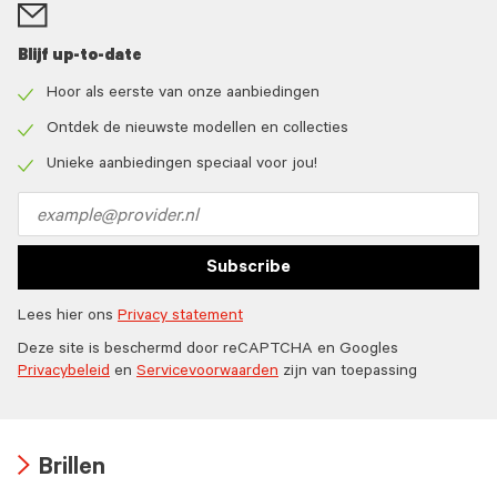
Blijf up-to-date
Hoor als eerste van onze aanbiedingen
Check
icon
Ontdek de nieuwste modellen en collecties
Check
icon
Unieke aanbiedingen speciaal voor jou!
Check
icon
Email
address
Subscribe
Lees hier ons
Privacy statement
Deze site is beschermd door reCAPTCHA en Googles
Privacybeleid
en
Servicevoorwaarden
zijn van toepassing
Brillen
Arrow