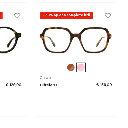
- 50% op een complete bril
Ciircle
€ 129,00
€ 159,00
Ciircle 17