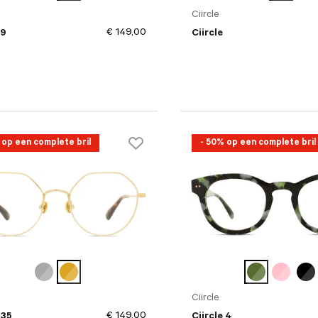
Ciircle
€ 149,00
 9
Ciircle
 op een complete bril
- 50% op een complete bril
Ciircle
€ 149,00
 35
Ciircle 4