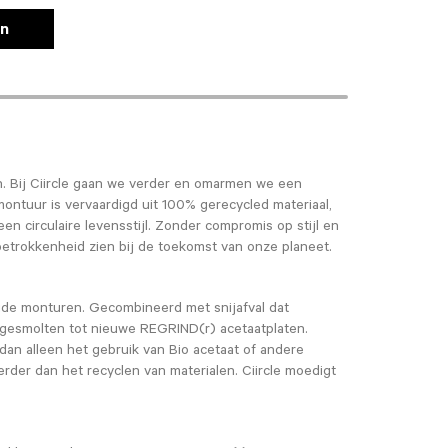
en
en. Bij Ciircle gaan we verder en omarmen we een
 montuur is vervaardigd uit 100% gerecycled materiaal,
n circulaire levensstijl. Zonder compromis op stijl en
 betrokkenheid zien bij de toekomst van onze planeet.
ude monturen. Gecombineerd met snijafval dat
omgesmolten tot nieuwe REGRIND(r) acetaatplaten.
an alleen het gebruik van Bio acetaat of andere
rder dan het recyclen van materialen. Ciircle moedigt