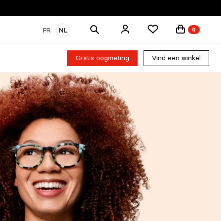
Zoek
FR
NL
0
producten
Gratis oogmeting
Vind een winkel