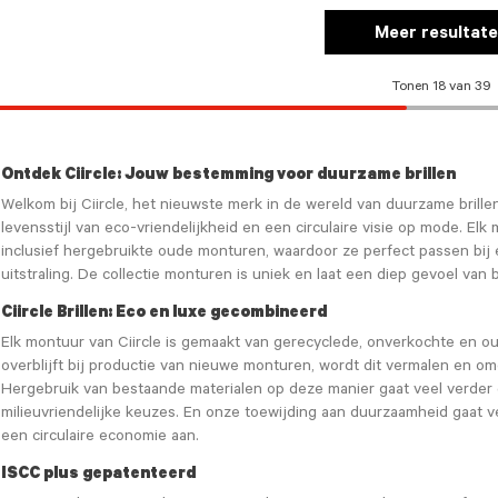
Meer resultat
Tonen 18 van 39
Ontdek Ciircle: Jouw bestemming voor duurzame brillen
Welkom bij Ciircle, het nieuwste merk in de wereld van duurzame brill
levensstijl van eco-vriendelijkheid en een circulaire visie op mode. Elk
inclusief hergebruikte oude monturen, waardoor ze perfect passen bij ee
uitstraling. De collectie monturen is uniek en laat een diep gevoel van
Ciircle Brillen: Eco en luxe gecombineerd
Elk montuur van Ciircle is gemaakt van gerecyclede, onverkochte en o
overblijft bij productie van nieuwe monturen, wordt dit vermalen en 
Hergebruik van bestaande materialen op deze manier gaat veel verder d
milieuvriendelijke keuzes. En onze toewijding aan duurzaamheid gaat ve
een circulaire economie aan.
ISCC plus gepatenteerd