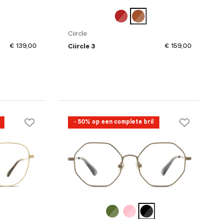
Ciircle
€ 139,00
€ 159,00
Ciircle 3
- 50% op een complete bril