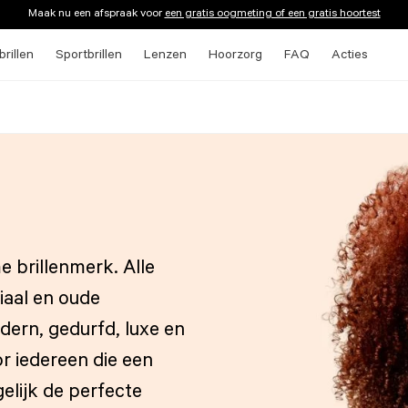
Maak nu een afspraak voor
een gratis oogmeting of een gratis hoortest
rillen
Sportbrillen
Lenzen
Hoorzorg
FAQ
Acties
e brillenmerk. Alle
iaal en oude
odern, gedurfd, luxe en
r iedereen die een
elijk de perfecte