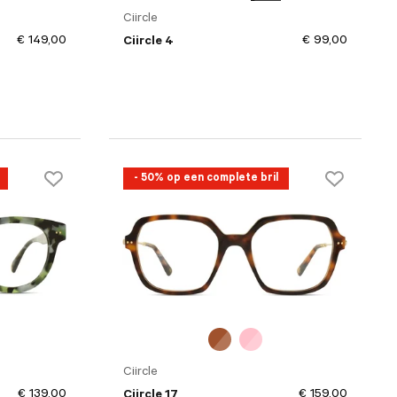
Ciircle
€ 149,00
€ 99,00
Ciircle 4
- 50% op een complete bril
Ciircle
€ 139,00
€ 159,00
Ciircle 17