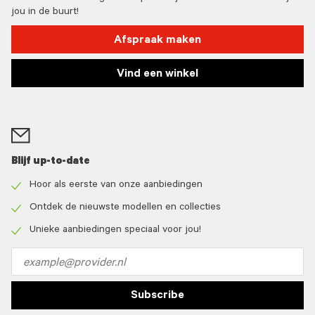
jou in de buurt!
Afspraak maken
Vind een winkel
Blijf up-to-date
Hoor als eerste van onze aanbiedingen
Check
icon
Ontdek de nieuwste modellen en collecties
Check
icon
Unieke aanbiedingen speciaal voor jou!
Check
icon
Email
address
Subscribe