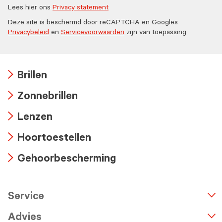
Lees hier ons
Privacy statement
Deze site is beschermd door reCAPTCHA en Googles
Privacybeleid
en
Servicevoorwaarden
zijn van toepassing
Brillen
Arrow
Zonnebrillen
icon
Arrow
Lenzen
icon
Arrow
Hoortoestellen
icon
Arrow
Gehoorbescherming
icon
Arrow
icon
Service
n
A
r
r
o
w
i
c
o
Advies