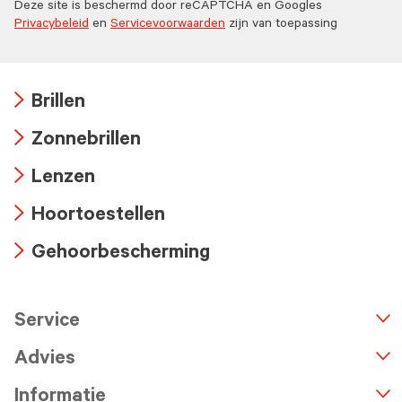
Deze site is beschermd door reCAPTCHA en Googles
Privacybeleid
en
Servicevoorwaarden
zijn van toepassing
Brillen
Arrow
Zonnebrillen
icon
Arrow
Lenzen
icon
Arrow
Hoortoestellen
icon
Arrow
Gehoorbescherming
icon
Arrow
icon
Service
n
A
r
r
o
w
i
c
o
Advies
Informatie