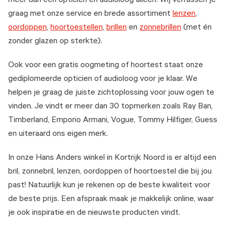
meer dan een opticien en audioloog alleen. Wij verrassen je
graag met onze service en brede assortiment
lenzen
,
oordoppen
,
hoortoestellen
,
brillen
en
zonnebrillen
(met én
zonder glazen op sterkte).
Ook voor een gratis oogmeting of hoortest staat onze
gediplomeerde opticien of audioloog voor je klaar. We
helpen je graag de juiste zichtoplossing voor jouw ogen te
vinden. Je vindt er meer dan 30 topmerken zoals Ray Ban,
Timberland, Emporio Armani, Vogue, Tommy Hilfiger, Guess
en uiteraard ons eigen merk.
In onze Hans Anders winkel in Kortrijk Noord is er altijd een
bril, zonnebril, lenzen, oordoppen of hoortoestel die bij jou
past! Natuurlijk kun je rekenen op de beste kwaliteit voor
de beste prijs. Een afspraak maak je makkelijk online, waar
je ook inspiratie en de nieuwste producten vindt.