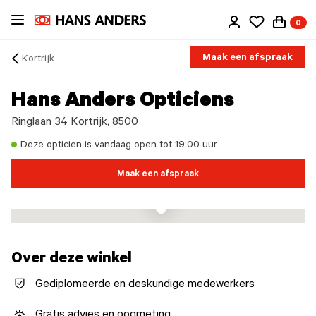
Ga
0
direct
naar
de
Maak een afspraak
Kortrijk
inhoud
Arrow
back
Hans Anders Opticiens
Ringlaan 34 Kortrijk, 8500
Deze opticien is vandaag open tot 19:00 uur
Maak een afspraak
Over deze winkel
Gediplomeerde en deskundige medewerkers
Gratis advies en oogmeting