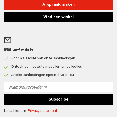
Afspraak maken
Vind een winkel
Blijf up-to-date
Hoor als eerste van onze aanbiedingen
Check
icon
Ontdek de nieuwste modellen en collecties
Check
icon
Unieke aanbiedingen speciaal voor jou!
Check
icon
Email
address
Subscribe
Lees hier ons
Privacy statement