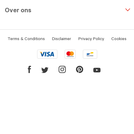
Over ons
Terms & Conditions
Disclaimer
Privacy Policy
Cookies
Visa
Mastercard
Bancontact
logo
logo
logo
Youtube
Facebook
Twitter
Instagram
Pinterest
link
link
link
link
link