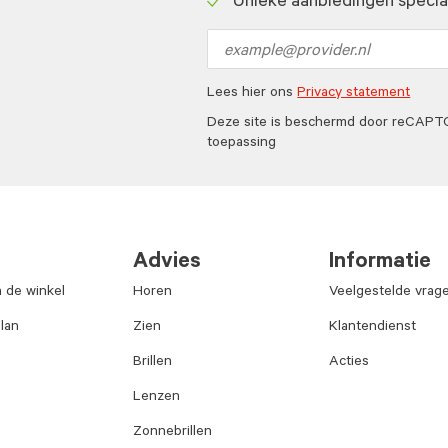
Unieke aanbiedingen speciaa
icon
Check
icon
Email
address
Lees hier ons
Privacy statement
Deze site is beschermd door reCAP
toepassing
Advies
Informatie
n de winkel
Horen
Veelgestelde vrag
lan
Zien
Klantendienst
Brillen
Acties
Lenzen
Zonnebrillen