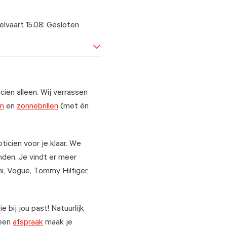
elvaart 15.08: Gesloten
cien alleen. Wij verrassen
en
en
zonnebrillen
(met én
icien voor je klaar. We
nden. Je vindt er meer
, Vogue, Tommy Hilfiger,
die bij jou past! Natuurlijk
 een
afspraak
maak je