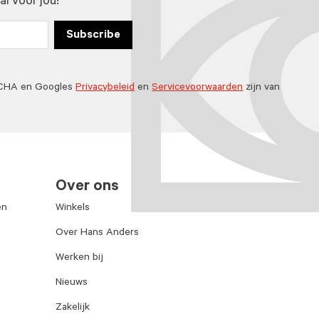
l voor jou!
Subscribe
TCHA en Googles
Privacybeleid
en
Servicevoorwaarden
zijn van
Over ons
en
Winkels
Over Hans Anders
Werken bij
Nieuws
Zakelijk