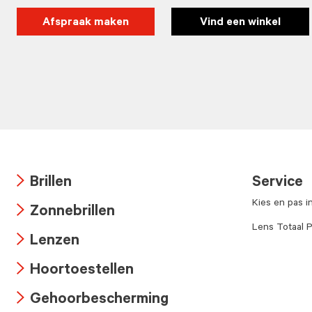
Afspraak maken
Vind een winkel
Brillen
Service
Arrow
Kies en pas i
Zonnebrillen
icon
Arrow
Lens Totaal P
Lenzen
icon
Arrow
Hoortoestellen
icon
Arrow
Gehoorbescherming
icon