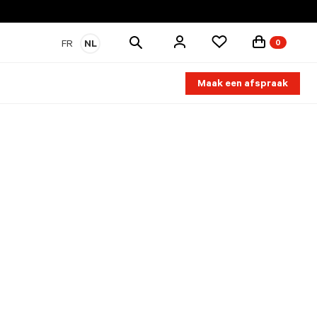
Zoek
FR
NL
0
producten
Maak een afspraak