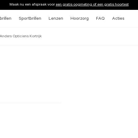
Maak nu een afspraak voor
een gratis oogmeting of een gratis hoortest
rillen
Sportbrillen
Lenzen
Hoorzorg
FAQ
Acties
Anders Opticiens Kortrijk