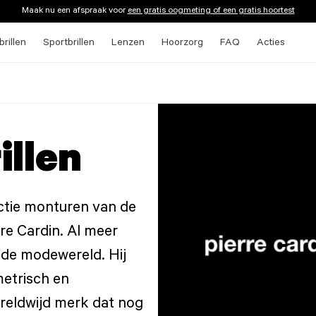
Maak nu een afspraak voor
een gratis oogmeting of een gratis hoortest
rillen
Sportbrillen
Lenzen
Hoorzorg
FAQ
Acties
illen
ectie monturen van de
e Cardin. Al meer
n de modewereld. Hij
metrisch en
ereldwijd merk dat nog