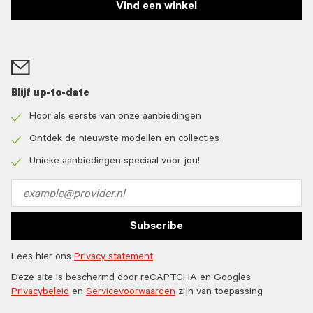
Vind een winkel
Blijf up-to-date
Hoor als eerste van onze aanbiedingen
Check
icon
Ontdek de nieuwste modellen en collecties
Check
icon
Unieke aanbiedingen speciaal voor jou!
Check
icon
Email
address
Subscribe
Lees hier ons
Privacy statement
Deze site is beschermd door reCAPTCHA en Googles
Privacybeleid
en
Servicevoorwaarden
zijn van toepassing