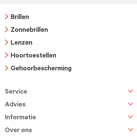
Brillen
Arrow
Zonnebrillen
icon
Arrow
Lenzen
icon
Arrow
Hoortoestellen
icon
Arrow
Gehoorbescherming
icon
Arrow
icon
Service
n
A
r
r
o
w
i
c
o
Advies
Informatie
Over ons