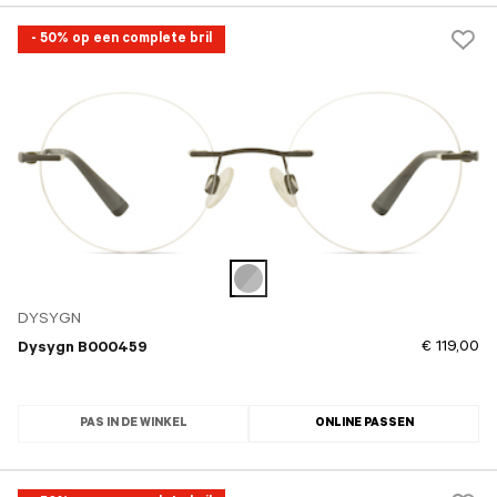
- 50% op een complete bril
DYSYGN
€ 119,00
Dysygn B000459
PAS IN DE WINKEL
ONLINE PASSEN