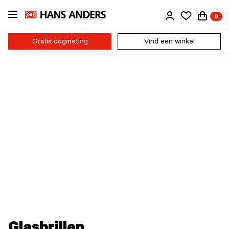
Ga
0
direct
naar
de
Gratis oogmeting
Vind een winkel
inhoud