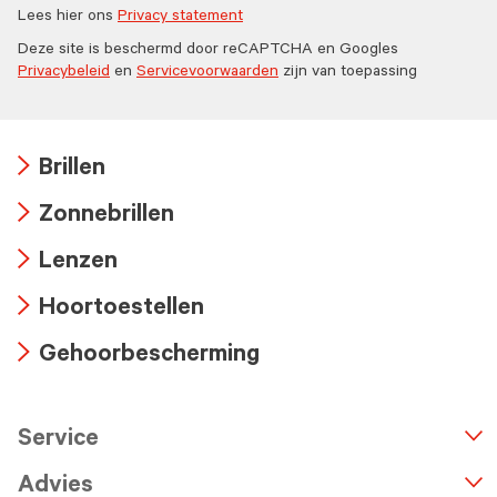
Lees hier ons
Privacy statement
Deze site is beschermd door reCAPTCHA en Googles
Privacybeleid
en
Servicevoorwaarden
zijn van toepassing
Brillen
Arrow
Zonnebrillen
icon
Arrow
Lenzen
icon
Arrow
Hoortoestellen
icon
Arrow
Gehoorbescherming
icon
Arrow
icon
Service
n
A
r
r
o
w
i
c
o
Advies