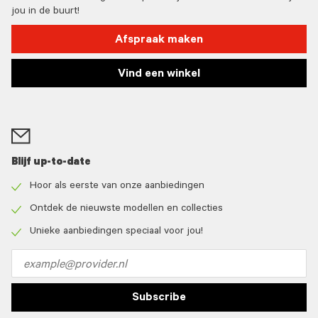
jou in de buurt!
Afspraak maken
Vind een winkel
Blijf up-to-date
Hoor als eerste van onze aanbiedingen
Check
icon
Ontdek de nieuwste modellen en collecties
Check
icon
Unieke aanbiedingen speciaal voor jou!
Check
icon
Email
address
Subscribe