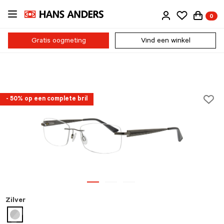
Ga
0
direct
naar
de
Gratis oogmeting
Vind een winkel
inhoud
- 50% op een complete bril
Zilver