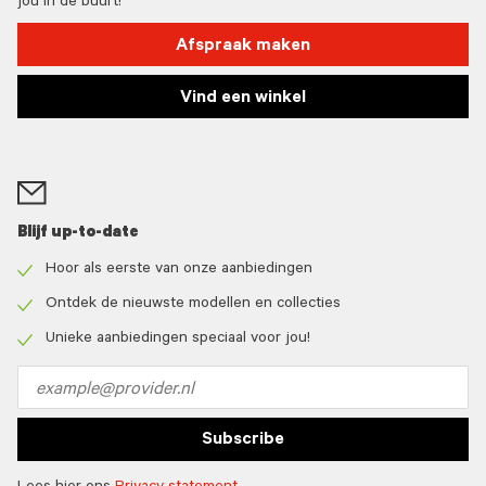
jou in de buurt!
Afspraak maken
Vind een winkel
Blijf up-to-date
Hoor als eerste van onze aanbiedingen
Check
icon
Ontdek de nieuwste modellen en collecties
Check
icon
Unieke aanbiedingen speciaal voor jou!
Check
icon
Email
address
Subscribe