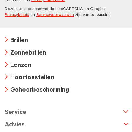
Lees hier ons
Privacy statement
Deze site is beschermd door reCAPTCHA en Googles
Privacybeleid
en
Servicevoorwaarden
zijn van toepassing
Brillen
Arrow
Zonnebrillen
icon
Arrow
Lenzen
icon
Arrow
Hoortoestellen
icon
Arrow
Gehoorbescherming
icon
Arrow
icon
Service
n
A
r
r
o
w
i
c
o
Advies