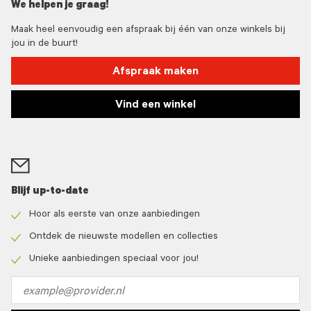
We helpen je graag!
Maak heel eenvoudig een afspraak bij één van onze winkels bij
jou in de buurt!
Afspraak maken
Vind een winkel
Blijf up-to-date
Hoor als eerste van onze aanbiedingen
Check
icon
Ontdek de nieuwste modellen en collecties
Check
icon
Unieke aanbiedingen speciaal voor jou!
Check
icon
Email
address