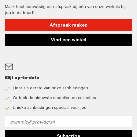
Maak heel eenvoudig een afspraak bij één van onze winkels bij
jou in de buurt!
Afspraak maken
Vind een winkel
Blijf up-to-date
Hoor als eerste van onze aanbiedingen
Check
icon
Ontdek de nieuwste modellen en collecties
Check
icon
Unieke aanbiedingen speciaal voor jou!
Check
icon
Email
address
Subscribe