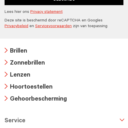
Lees hier ons
Privacy statement
Deze site is beschermd door reCAPTCHA en Googles
Privacybeleid
en
Servicevoorwaarden
zijn van toepassing
Brillen
Arrow
Zonnebrillen
icon
Arrow
Lenzen
icon
Arrow
Hoortoestellen
icon
Arrow
Gehoorbescherming
icon
Arrow
icon
Service
n
A
r
r
o
w
i
c
o