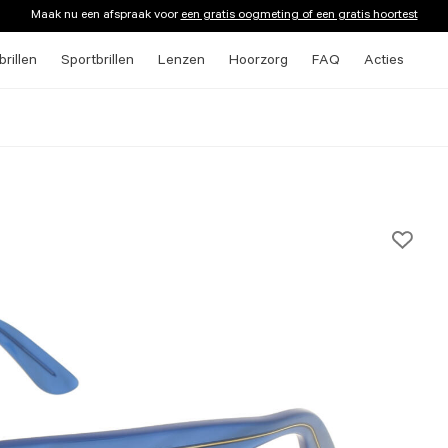
Maak nu een afspraak voor
een gratis oogmeting of een gratis hoortest
rillen
Sportbrillen
Lenzen
Hoorzorg
FAQ
Acties