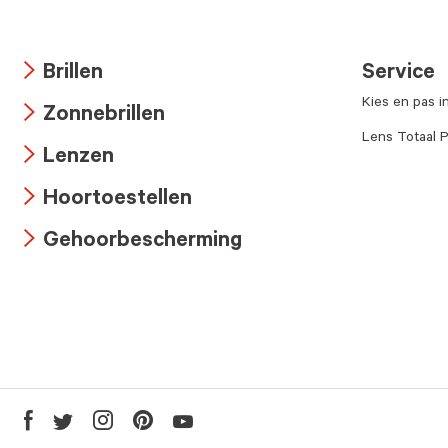
Brillen
Service
Arrow
Kies en pas i
Zonnebrillen
icon
Arrow
Lens Totaal P
Lenzen
icon
Arrow
Hoortoestellen
icon
Arrow
Gehoorbescherming
icon
Arrow
icon
Youtube
Facebook
Twitter
Instagram
Pinterest