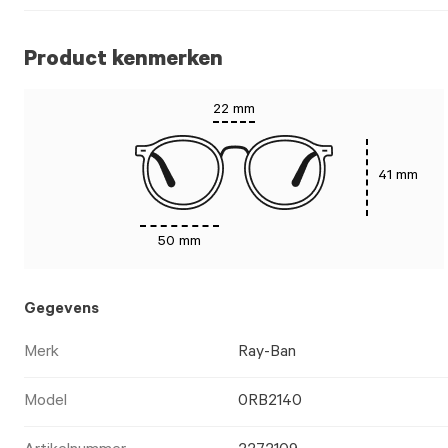
Product kenmerken
22 mm
41 mm
50 mm
Gegevens
Merk
Ray-Ban
Model
0RB2140