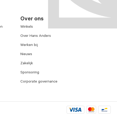
Over ons
en
Winkels
Over Hans Anders
Werken bij
Nieuws
Zakelijk
Sponsoring
Corporate governance
Visa
Mastercard
Bancontac
logo
logo
logo