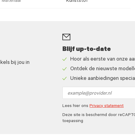
Materiaal
Kunststof
Blijf up-to-date
Hoor als eerste van onze a
ls bij jou in
Check
Ontdek de nieuwste modelle
icon
Check
Unieke aanbiedingen speciaa
icon
Check
icon
Email
address
Lees hier ons
Privacy statement
Deze site is beschermd door reCAP
toepassing