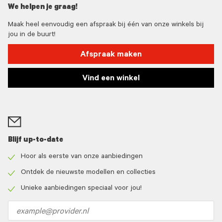
We helpen je graag!
Maak heel eenvoudig een afspraak bij één van onze winkels bij
jou in de buurt!
Afspraak maken
Vind een winkel
Blijf up-to-date
Hoor als eerste van onze aanbiedingen
Check
icon
Ontdek de nieuwste modellen en collecties
Check
icon
Unieke aanbiedingen speciaal voor jou!
Check
icon
Email
address