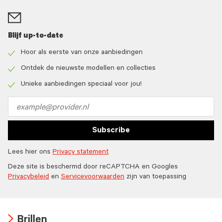
Blijf up-to-date
Hoor als eerste van onze aanbiedingen
Check
icon
Ontdek de nieuwste modellen en collecties
Check
icon
Unieke aanbiedingen speciaal voor jou!
Check
icon
Email
address
Subscribe
Lees hier ons
Privacy statement
Deze site is beschermd door reCAPTCHA en Googles
Privacybeleid
en
Servicevoorwaarden
zijn van toepassing
Brillen