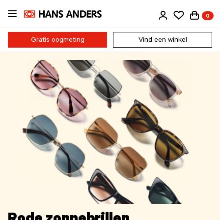
Ga
0
direct
naar
de
Gratis oogmeting
Vind een winkel
inhoud