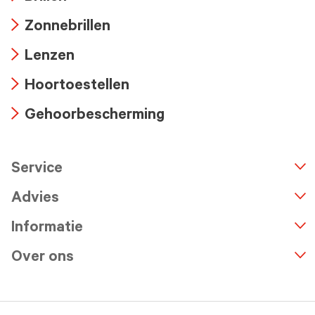
Arrow
Zonnebrillen
icon
Arrow
Lenzen
icon
Arrow
Hoortoestellen
icon
Arrow
Gehoorbescherming
icon
Arrow
icon
Service
n
A
r
r
o
w
i
c
o
Advies
Informatie
Over ons