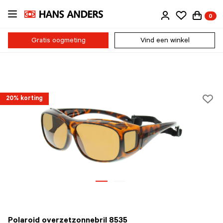
Ga
0
direct
naar
de
Gratis oogmeting
Vind een winkel
inhoud
20% korting
Polaroid overzetzonnebril 8535