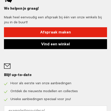
We helpen je graag!
Maak heel eenvoudig een afspraak bij één van onze winkels bij
jou in de buurt!
Afspraak maken
Vind een winkel
Blijf up-to-date
Hoor als eerste van onze aanbiedingen
Check
icon
Ontdek de nieuwste modellen en collecties
Check
icon
Unieke aanbiedingen speciaal voor jou!
Check
icon
Email