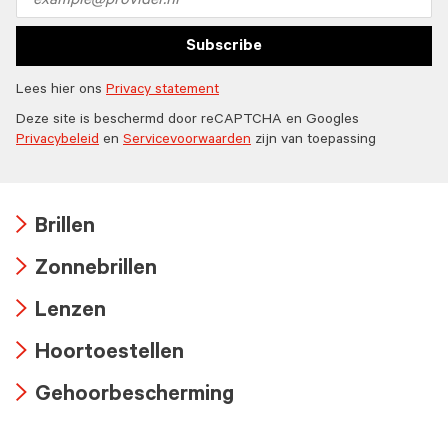
address
Subscribe
Lees hier ons
Privacy statement
Deze site is beschermd door reCAPTCHA en Googles
Privacybeleid
en
Servicevoorwaarden
zijn van toepassing
Brillen
Arrow
Zonnebrillen
icon
Arrow
Lenzen
icon
Arrow
Hoortoestellen
icon
Arrow
Gehoorbescherming
icon
Arrow
icon