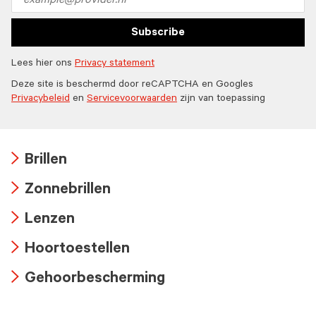
address
Subscribe
Lees hier ons
Privacy statement
Deze site is beschermd door reCAPTCHA en Googles
Privacybeleid
en
Servicevoorwaarden
zijn van toepassing
Brillen
Arrow
Zonnebrillen
icon
Arrow
Lenzen
icon
Arrow
Hoortoestellen
icon
Arrow
Gehoorbescherming
icon
Arrow
icon