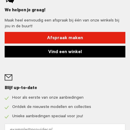
We helpen je graag!
Maak heel eenvoudig een afspraak bij één van onze winkels bij
jou in de buurt!
Afspraak maken
Vind een winkel
Blijf up-to-date
Hoor als eerste van onze aanbiedingen
Check
icon
Ontdek de nieuwste modellen en collecties
Check
icon
Unieke aanbiedingen speciaal voor jou!
Check
icon
Email