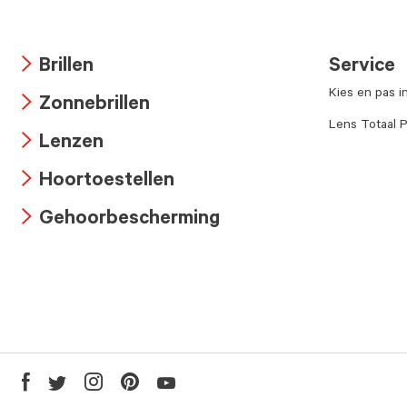
Brillen
Service
Arrow
Kies en pas i
Zonnebrillen
icon
Arrow
Lens Totaal P
Lenzen
icon
Arrow
Hoortoestellen
icon
Arrow
Gehoorbescherming
icon
Arrow
icon
Youtube
Facebook
Twitter
Instagram
Pinterest