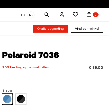
Zoek
FR
NL
0
producten
Gratis oogmeting
Vind een winkel
Polaroid 7036
20% korting op zonnebrillen
€ 59,00
Blauw
geselecteerd