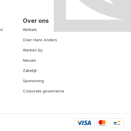
Over ons
en
Winkels
Over Hans Anders
Werken bij
Nieuws
Zakelijk
Sponsoring
Corporate governance
Visa
Mastercard
Bancontac
logo
logo
logo