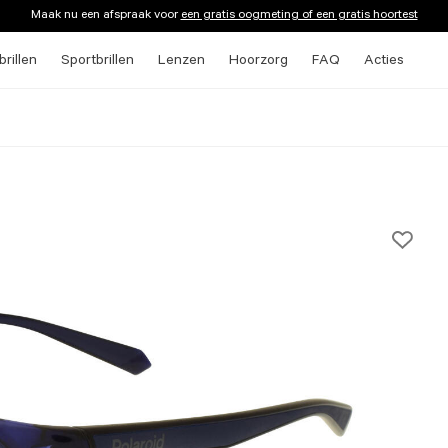
Maak nu een afspraak voor
een gratis oogmeting of een gratis hoortest
rillen
Sportbrillen
Lenzen
Hoorzorg
FAQ
Acties