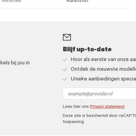
Materiaal
Kunststof
Blijf up-to-date
Hoor als eerste van onze a
ls bij jou in
Check
Ontdek de nieuwste modelle
icon
Check
Unieke aanbiedingen speciaa
icon
Check
icon
Email
address
Lees hier ons
Privacy statement
Deze site is beschermd door reCAP
toepassing