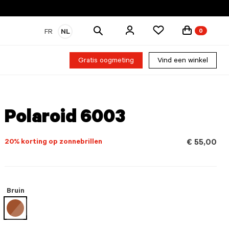
Zoek
FR
NL
0
producten
Gratis oogmeting
Vind een winkel
Polaroid 6003
20% korting op zonnebrillen
€ 55,00
Bruin
geselecteerd