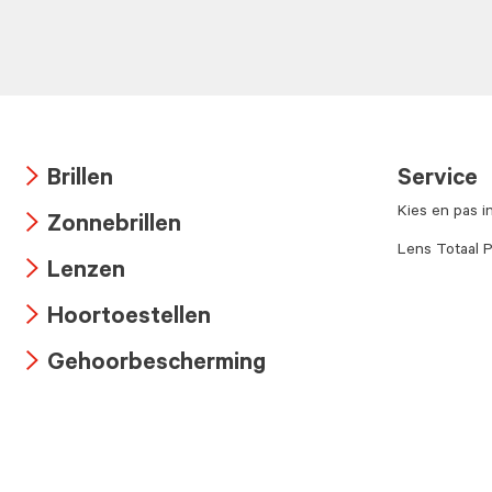
Brillen
Service
Arrow
Kies en pas i
Zonnebrillen
icon
Arrow
Lens Totaal P
Lenzen
icon
Arrow
Hoortoestellen
icon
Arrow
Gehoorbescherming
icon
Arrow
icon