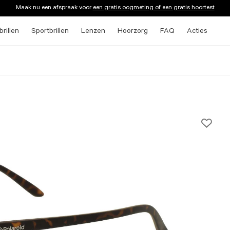
Maak nu een afspraak voor
een gratis oogmeting of een gratis hoortest
rillen
Sportbrillen
Lenzen
Hoorzorg
FAQ
Acties