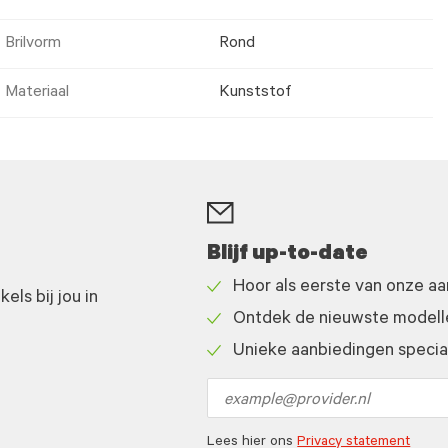
Brilvorm
Rond
Materiaal
Kunststof
Blijf up-to-date
Hoor als eerste van onze a
ls bij jou in
Check
Ontdek de nieuwste modelle
icon
Check
Unieke aanbiedingen speciaa
icon
Check
icon
Email
address
Lees hier ons
Privacy statement