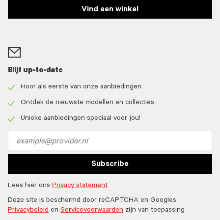
Vind een winkel
Blijf up-to-date
Hoor als eerste van onze aanbiedingen
Check
icon
Ontdek de nieuwste modellen en collecties
Check
icon
Unieke aanbiedingen speciaal voor jou!
Check
icon
Email
address
Subscribe
Lees hier ons
Privacy statement
Deze site is beschermd door reCAPTCHA en Googles
Privacybeleid
en
Servicevoorwaarden
zijn van toepassing