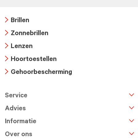
Brillen
Arrow
Zonnebrillen
icon
Arrow
Lenzen
icon
Arrow
Hoortoestellen
icon
Arrow
Gehoorbescherming
icon
Arrow
icon
Service
n
A
r
r
o
w
i
c
o
Advies
Informatie
Over ons