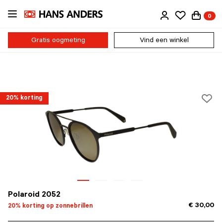
Ga
0
direct
naar
de
Gratis oogmeting
Vind een winkel
inhoud
20% korting
Polaroid 2052
€ 30,00
20% korting op zonnebrillen