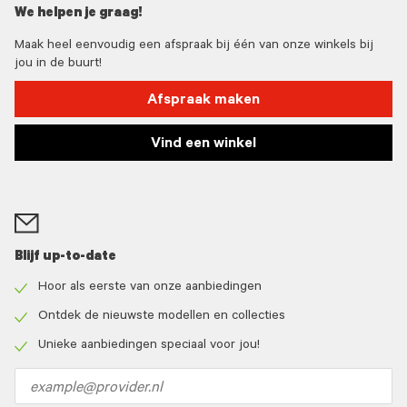
We helpen je graag!
Maak heel eenvoudig een afspraak bij één van onze winkels bij
jou in de buurt!
Afspraak maken
Vind een winkel
Blijf up-to-date
Hoor als eerste van onze aanbiedingen
Check
icon
Ontdek de nieuwste modellen en collecties
Check
icon
Unieke aanbiedingen speciaal voor jou!
Check
icon
Email
address