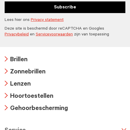
Subscribe
Lees hier ons
Privacy statement
Deze site is beschermd door reCAPTCHA en Googles
Privacybeleid
en
Servicevoorwaarden
zijn van toepassing
Brillen
Arrow
Zonnebrillen
icon
Arrow
Lenzen
icon
Arrow
Hoortoestellen
icon
Arrow
Gehoorbescherming
icon
Arrow
icon