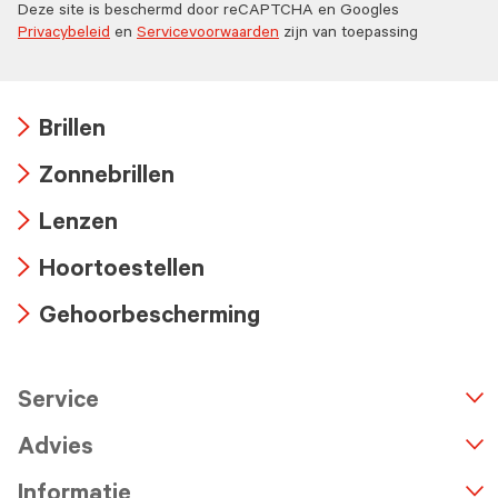
Deze site is beschermd door reCAPTCHA en Googles
Privacybeleid
en
Servicevoorwaarden
zijn van toepassing
Brillen
Arrow
Zonnebrillen
icon
Arrow
Lenzen
icon
Arrow
Hoortoestellen
icon
Arrow
Gehoorbescherming
icon
Arrow
icon
Service
n
A
r
r
o
w
i
c
o
Advies
Informatie