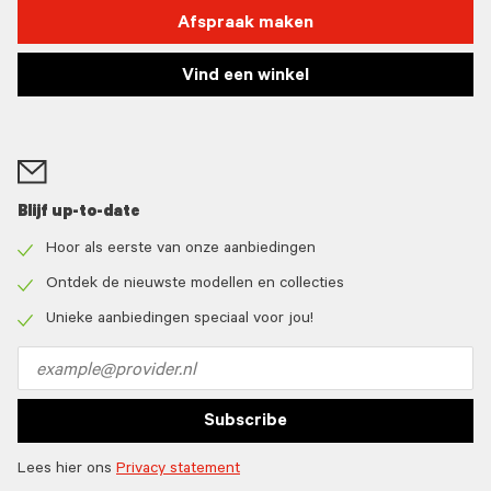
Afspraak maken
Vind een winkel
Blijf up-to-date
Hoor als eerste van onze aanbiedingen
Check
icon
Ontdek de nieuwste modellen en collecties
Check
icon
Unieke aanbiedingen speciaal voor jou!
Check
icon
Email
address
Subscribe
Lees hier ons
Privacy statement