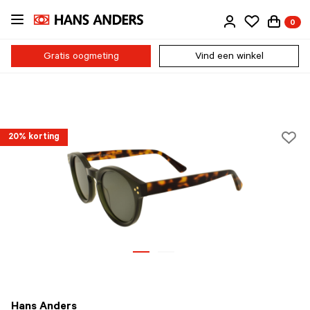
Ga
0
direct
naar
de
Gratis oogmeting
Vind een winkel
inhoud
20% korting
Hans Anders