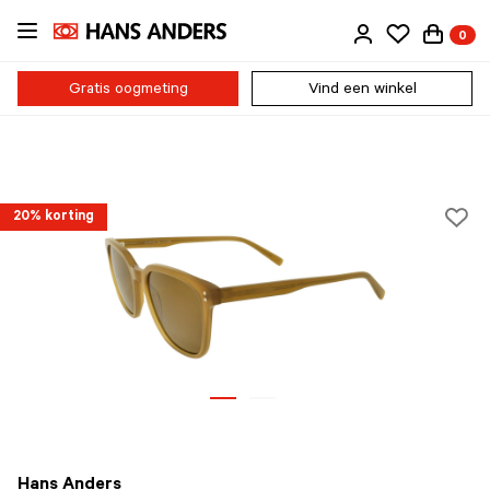
Ga
0
direct
naar
de
Gratis oogmeting
Vind een winkel
inhoud
20% korting
Hans Anders