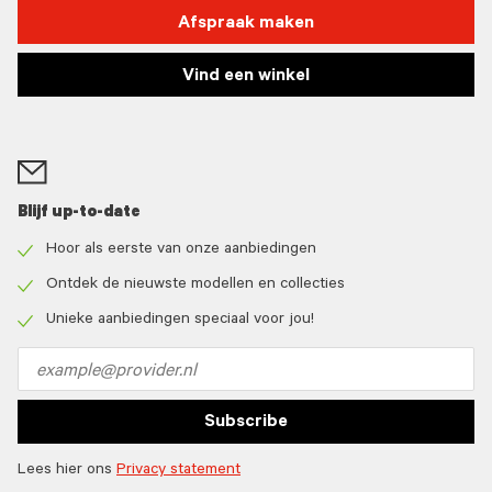
Afspraak maken
Vind een winkel
Blijf up-to-date
Hoor als eerste van onze aanbiedingen
Check
icon
Ontdek de nieuwste modellen en collecties
Check
icon
Unieke aanbiedingen speciaal voor jou!
Check
icon
Email
address
Subscribe
Lees hier ons
Privacy statement