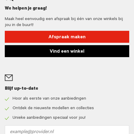
We helpen je graag!
Maak heel eenvoudig een afspraak bij één van onze winkels bij
jou in de buurt!
Afspraak maken
Vind een winkel
Blijf up-to-date
Hoor als eerste van onze aanbiedingen
Check
icon
Ontdek de nieuwste modellen en collecties
Check
icon
Unieke aanbiedingen speciaal voor jou!
Check
icon
Email
address