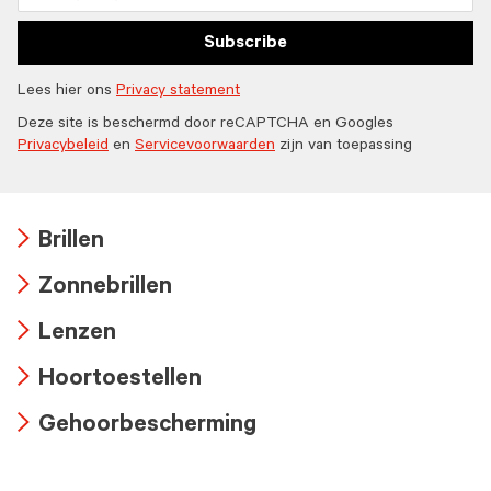
Subscribe
Lees hier ons
Privacy statement
Deze site is beschermd door reCAPTCHA en Googles
Privacybeleid
en
Servicevoorwaarden
zijn van toepassing
Brillen
Arrow
Zonnebrillen
icon
Arrow
Lenzen
icon
Arrow
Hoortoestellen
icon
Arrow
Gehoorbescherming
icon
Arrow
icon