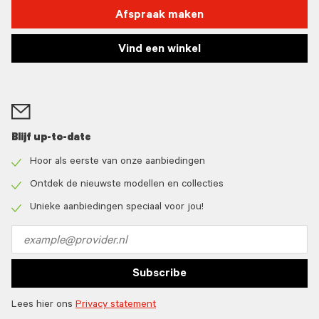
Afspraak maken
Vind een winkel
Blijf up-to-date
Hoor als eerste van onze aanbiedingen
Check
icon
Ontdek de nieuwste modellen en collecties
Check
icon
Unieke aanbiedingen speciaal voor jou!
Check
icon
Email
address
Subscribe
Lees hier ons
Privacy statement