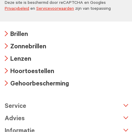
Deze site is beschermd door reCAPTCHA en Googles
Privacybeleid
en
Servicevoorwaarden
zijn van toepassing
Brillen
Arrow
Zonnebrillen
icon
Arrow
Lenzen
icon
Arrow
Hoortoestellen
icon
Arrow
Gehoorbescherming
icon
Arrow
icon
Service
n
A
r
r
o
w
i
c
o
Advies
Informatie