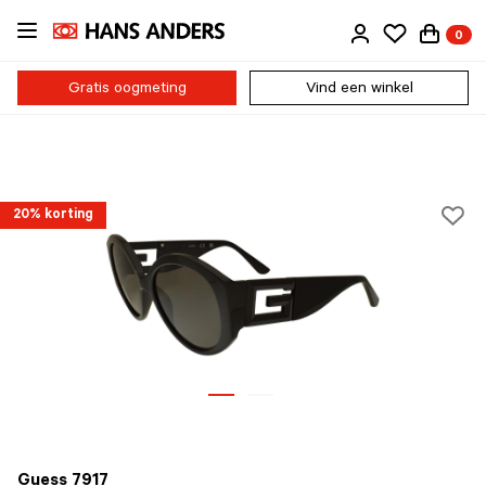
Ga
0
direct
naar
de
Gratis oogmeting
Vind een winkel
inhoud
20% korting
Guess 7917