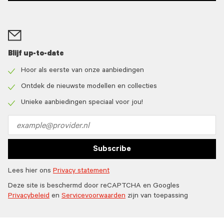
Blijf up-to-date
Hoor als eerste van onze aanbiedingen
Check
icon
Ontdek de nieuwste modellen en collecties
Check
icon
Unieke aanbiedingen speciaal voor jou!
Check
icon
Email
address
Subscribe
Lees hier ons
Privacy statement
Deze site is beschermd door reCAPTCHA en Googles
Privacybeleid
en
Servicevoorwaarden
zijn van toepassing