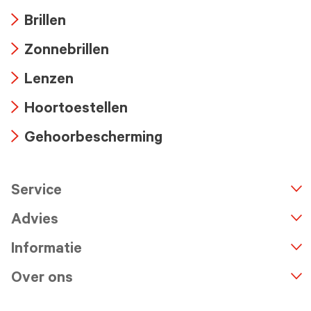
Brillen
Arrow
Zonnebrillen
icon
Arrow
Lenzen
icon
Arrow
Hoortoestellen
icon
Arrow
Gehoorbescherming
icon
Arrow
icon
Service
n
A
r
r
o
w
i
c
o
Advies
Informatie
Over ons