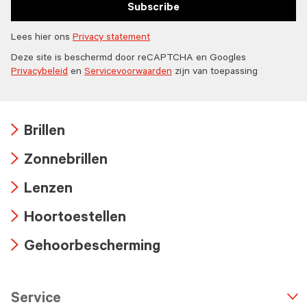
Subscribe
Lees hier ons
Privacy statement
Deze site is beschermd door reCAPTCHA en Googles
Privacybeleid
en
Servicevoorwaarden
zijn van toepassing
Brillen
Arrow
Zonnebrillen
icon
Arrow
Lenzen
icon
Arrow
Hoortoestellen
icon
Arrow
Gehoorbescherming
icon
Arrow
icon
Service
n
A
r
r
o
w
i
c
o