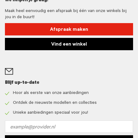
We helpen je graag!
Maak heel eenvoudig een afspraak bij één van onze winkels bij
jou in de buurt!
Afspraak maken
Vind een winkel
Blijf up-to-date
Hoor als eerste van onze aanbiedingen
Check
icon
Ontdek de nieuwste modellen en collecties
Check
icon
Unieke aanbiedingen speciaal voor jou!
Check
icon
Email
address