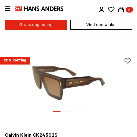
Ga
0
direct
naar
de
Gratis oogmeting
Vind een winkel
inhoud
20% korting
Calvin Klein CK24502S