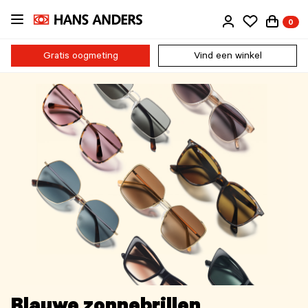
Ga
0
direct
naar
de
Gratis oogmeting
Vind een winkel
inhoud