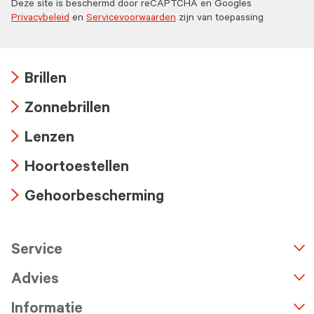
Deze site is beschermd door reCAPTCHA en Googles
Privacybeleid
en
Servicevoorwaarden
zijn van toepassing
Brillen
Arrow
Zonnebrillen
icon
Arrow
Lenzen
icon
Arrow
Hoortoestellen
icon
Arrow
Gehoorbescherming
icon
Arrow
icon
Service
n
A
r
r
o
w
i
c
o
Advies
Informatie