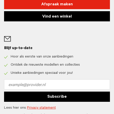
Afspraak maken
Vind een winkel
Blijf up-to-date
Hoor als eerste van onze aanbiedingen
Check
icon
Ontdek de nieuwste modellen en collecties
Check
icon
Unieke aanbiedingen speciaal voor jou!
Check
icon
Email
address
Subscribe
Lees hier ons
Privacy statement