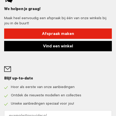
We helpen je graag!
Maak heel eenvoudig een afspraak bij één van onze winkels bij
jou in de buurt!
Afspraak maken
Vind een winkel
Blijf up-to-date
Hoor als eerste van onze aanbiedingen
Check
icon
Ontdek de nieuwste modellen en collecties
Check
icon
Unieke aanbiedingen speciaal voor jou!
Check
icon
Email