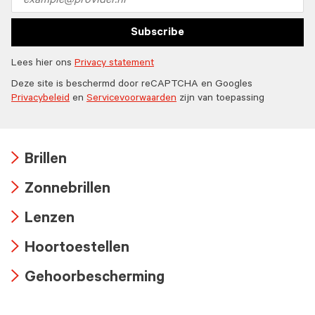
address
Subscribe
Lees hier ons
Privacy statement
Deze site is beschermd door reCAPTCHA en Googles
Privacybeleid
en
Servicevoorwaarden
zijn van toepassing
Brillen
Arrow
Zonnebrillen
icon
Arrow
Lenzen
icon
Arrow
Hoortoestellen
icon
Arrow
Gehoorbescherming
icon
Arrow
icon