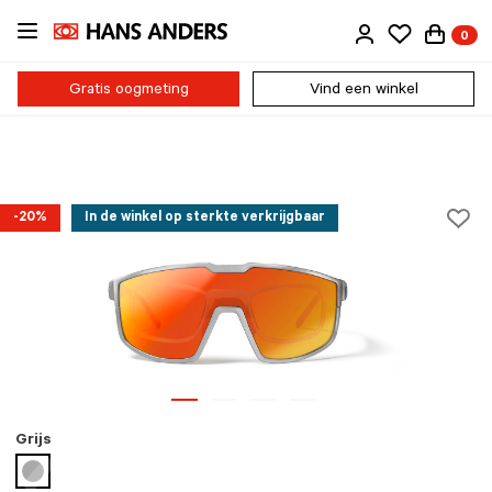
Ga
0
direct
naar
de
Gratis oogmeting
Vind een winkel
inhoud
-20%
In de winkel op sterkte verkrijgbaar
Grijs