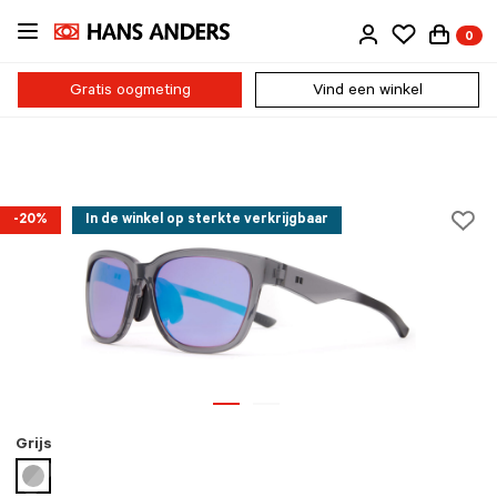
Ga
0
direct
naar
de
Gratis oogmeting
Vind een winkel
inhoud
-20%
In de winkel op sterkte verkrijgbaar
Grijs