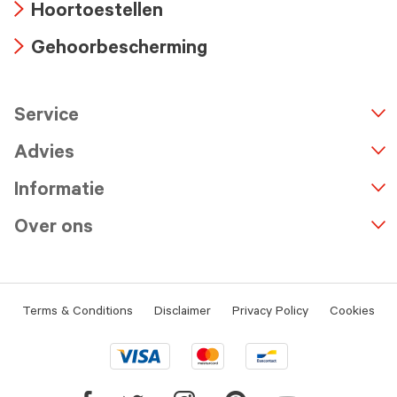
Hoortoestellen
icon
Arrow
Gehoorbescherming
icon
Arrow
icon
Service
n
A
r
r
o
w
i
c
o
Advies
Informatie
Over ons
Terms & Conditions
Disclaimer
Privacy Policy
Cookies
Visa
Mastercard
Bancontact
logo
logo
logo