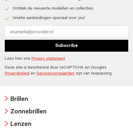
Check
icon
Ontdek de nieuwste modellen en collecties
Check
icon
Unieke aanbiedingen speciaal voor jou!
Check
icon
Email
address
Subscribe
Lees hier ons
Privacy statement
Deze site is beschermd door reCAPTCHA en Googles
Privacybeleid
en
Servicevoorwaarden
zijn van toepassing
Brillen
Arrow
Zonnebrillen
icon
Arrow
Lenzen
icon
Arrow