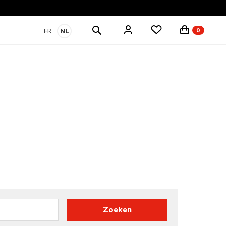
Zoek
FR
NL
0
producten
Zoeken