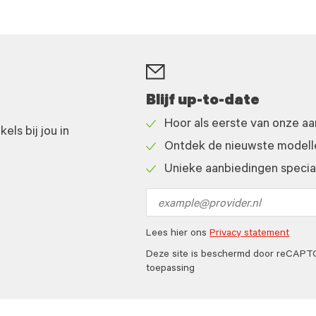
Blijf up-to-date
Hoor als eerste van onze a
ls bij jou in
Check
Ontdek de nieuwste modelle
icon
Check
Unieke aanbiedingen speciaa
icon
Check
icon
Email
address
Lees hier ons
Privacy statement
Deze site is beschermd door reCAP
toepassing