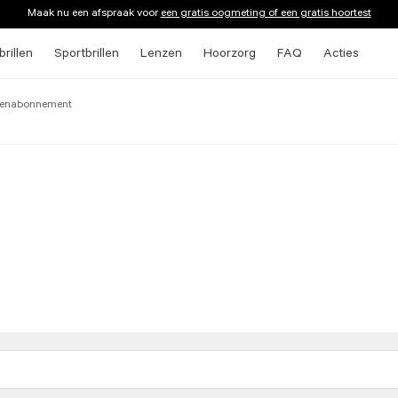
Maak nu een afspraak voor
een gratis oogmeting of een gratis hoortest
rillen
Sportbrillen
Lenzen
Hoorzorg
FAQ
Acties
nzenabonnement