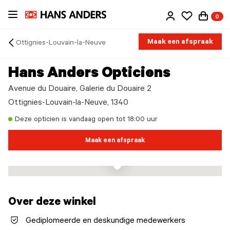
Ga
0
direct
naar
de
Maak een afspraak
Ottignies-Louvain-la-Neuve
inhoud
Arrow
back
Hans Anders Opticiens
Avenue du Douaire, Galerie du Douaire 2
Ottignies-Louvain-la-Neuve, 1340
Deze opticien is vandaag open tot 18:00 uur
Maak een afspraak
Over deze winkel
Gediplomeerde en deskundige medewerkers