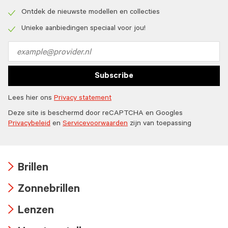
Check
icon
Ontdek de nieuwste modellen en collecties
Check
icon
Unieke aanbiedingen speciaal voor jou!
Check
icon
Email
address
Subscribe
Lees hier ons
Privacy statement
Deze site is beschermd door reCAPTCHA en Googles
Privacybeleid
en
Servicevoorwaarden
zijn van toepassing
Brillen
Arrow
Zonnebrillen
icon
Arrow
Lenzen
icon
Arrow