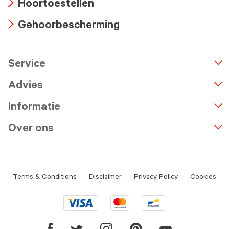
Hoortoestellen
icon
Arrow
Gehoorbescherming
icon
Arrow
icon
Service
n
A
r
r
o
w
i
c
o
Advies
Informatie
Over ons
Terms & Conditions
Disclaimer
Privacy Policy
Cookies
Visa
Mastercard
Bancontact
logo
logo
logo