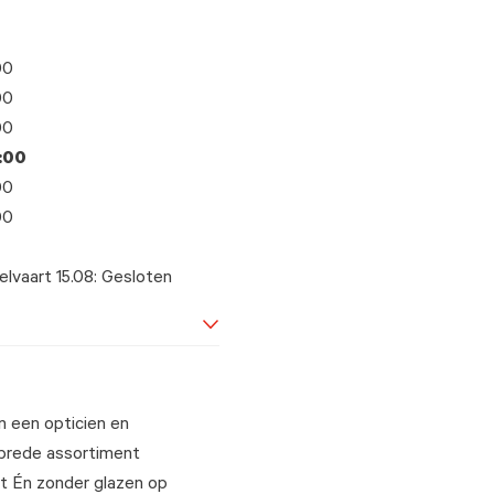
00
00
00
8:00
00
00
elvaart 15.08: Gesloten
n een opticien en
 brede assortiment
 Én zonder glazen op