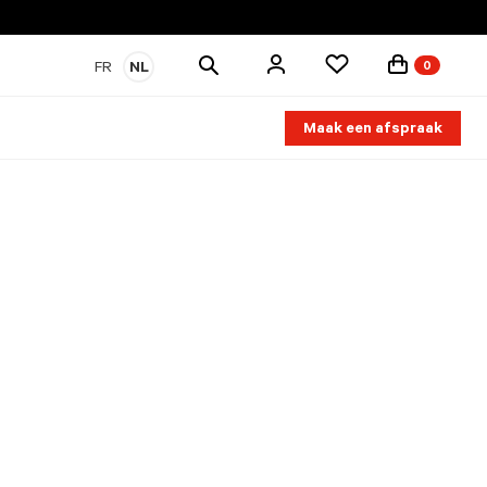
Zoek
FR
NL
0
producten
Maak een afspraak