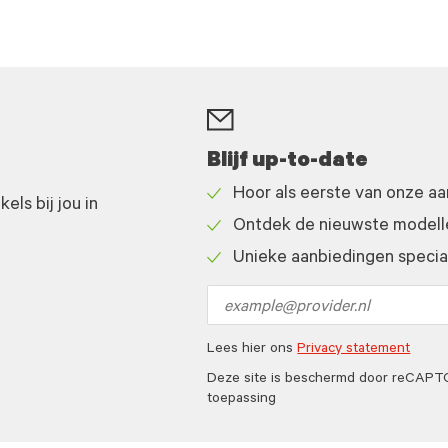
Blijf up-to-date
Hoor als eerste van onze a
ls bij jou in
Check
Ontdek de nieuwste modelle
icon
Check
Unieke aanbiedingen speciaa
icon
Check
icon
Email
address
Lees hier ons
Privacy statement
Deze site is beschermd door reCAP
toepassing