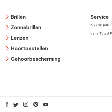
Brillen
Service
Arrow
Kies en pas i
Zonnebrillen
icon
Arrow
Lens Totaal P
Lenzen
icon
Arrow
Hoortoestellen
icon
Arrow
Gehoorbescherming
icon
Arrow
icon
Youtube
Facebook
Twitter
Instagram
Pinterest