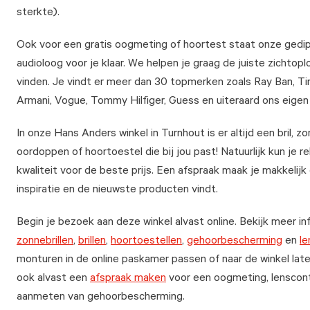
sterkte).
Ook voor een gratis oogmeting of hoortest staat onze gedi
audioloog voor je klaar. We helpen je graag de juiste zichtop
vinden. Je vindt er meer dan 30 topmerken zoals Ray Ban, T
Armani, Vogue, Tommy Hilfiger, Guess en uiteraard ons eigen
In onze Hans Anders winkel in Turnhout is er altijd een bril, zon
oordoppen of hoortoestel die bij jou past! Natuurlijk kun je 
kwaliteit voor de beste prijs. Een afspraak maak je makkelijk 
inspiratie en de nieuwste producten vindt.
Begin je bezoek aan deze winkel alvast online. Bekijk meer in
zonnebrillen
,
brillen
,
hoortoestellen
,
gehoorbescherming
en
le
monturen in de online paskamer passen of naar de winkel laten
ook alvast een
afspraak maken
voor een oogmeting, lenscont
aanmeten van gehoorbescherming.