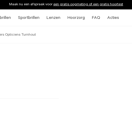
Maak nu een afspraak voor
een gratis oogmeting of een gratis hoortest
rillen
Sportbrillen
Lenzen
Hoorzorg
FAQ
Acties
rs Opticiens Turnhout