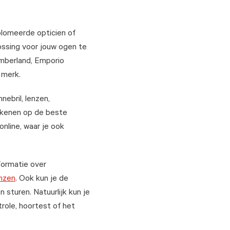
plomeerde opticien of
lossing voor jouw ogen te
imberland, Emporio
 merk.
nebril, lenzen,
rekenen op de beste
online, waar je ook
formatie over
nzen
. Ook kun je de
 sturen. Natuurlijk kun je
role, hoortest of het