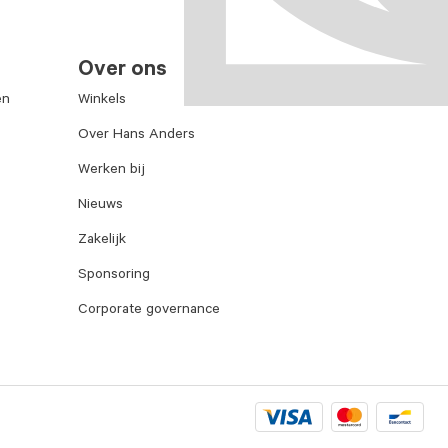
Over ons
en
Winkels
Over Hans Anders
Werken bij
Nieuws
Zakelijk
Sponsoring
Corporate governance
Visa
Mastercard
Bancontac
logo
logo
logo