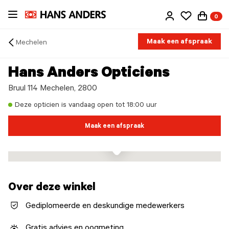
Ga
0
direct
naar
de
Maak een afspraak
Mechelen
inhoud
Arrow
back
Hans Anders Opticiens
Bruul 114 Mechelen, 2800
Deze opticien is vandaag open tot 18:00 uur
Maak een afspraak
Over deze winkel
Gediplomeerde en deskundige medewerkers
Gratis advies en oogmeting