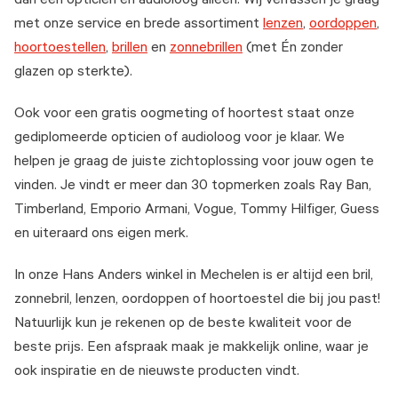
dan een opticien en audioloog alleen. Wij verrassen je graag
met onze service en brede assortiment
lenzen
,
oordoppen
,
hoortoestellen
,
brillen
en
zonnebrillen
(met Én zonder
glazen op sterkte).
Ook voor een gratis oogmeting of hoortest staat onze
gediplomeerde opticien of audioloog voor je klaar. We
helpen je graag de juiste zichtoplossing voor jouw ogen te
vinden. Je vindt er meer dan 30 topmerken zoals Ray Ban,
Timberland, Emporio Armani, Vogue, Tommy Hilfiger, Guess
en uiteraard ons eigen merk.
In onze Hans Anders winkel in Mechelen is er altijd een bril,
zonnebril, lenzen, oordoppen of hoortoestel die bij jou past!
Natuurlijk kun je rekenen op de beste kwaliteit voor de
beste prijs. Een afspraak maak je makkelijk online, waar je
ook inspiratie en de nieuwste producten vindt.