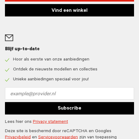
Vind een winkel
Blijf up-to-date
Hoor als eerste van onze aanbiedingen
Check
icon
Ontdek de nieuwste modellen en collecties
Check
icon
Unieke aanbiedingen speciaal voor jou!
Check
icon
Email
address
Subscribe
Lees hier ons
Privacy statement
Deze site is beschermd door reCAPTCHA en Googles
Privacybeleid
en
Servicevoorwaarden
zijn van toepassing