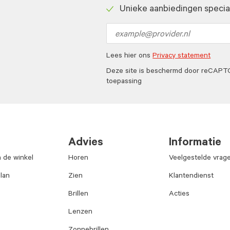
Check
Unieke aanbiedingen speciaa
icon
Check
icon
Email
address
Lees hier ons
Privacy statement
Deze site is beschermd door reCAP
toepassing
Advies
Informatie
n de winkel
Horen
Veelgestelde vrag
lan
Zien
Klantendienst
Brillen
Acties
Lenzen