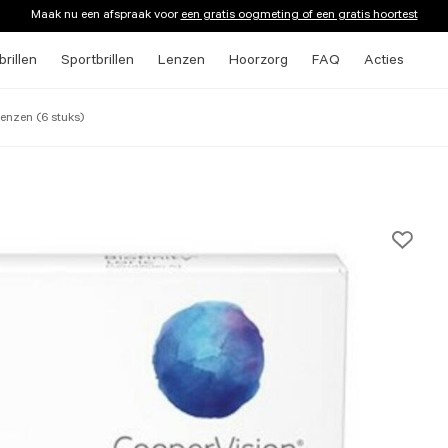
Maak nu een afspraak voor
een gratis oogmeting of een gratis hoortest
rillen
Sportbrillen
Lenzen
Hoorzorg
FAQ
Acties
lenzen (6 stuks)