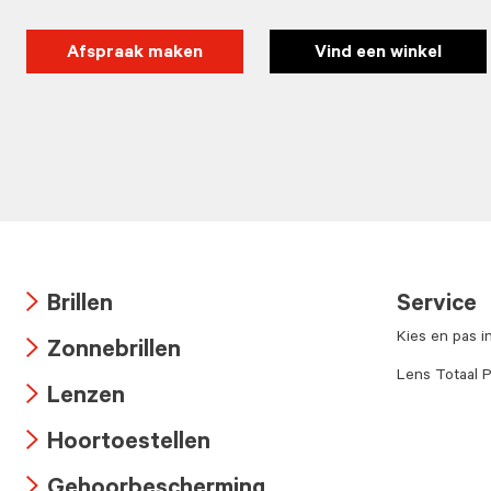
Afspraak maken
Vind een winkel
Brillen
Service
Arrow
Kies en pas i
Zonnebrillen
icon
Arrow
Lens Totaal P
Lenzen
icon
Arrow
Hoortoestellen
icon
Arrow
Gehoorbescherming