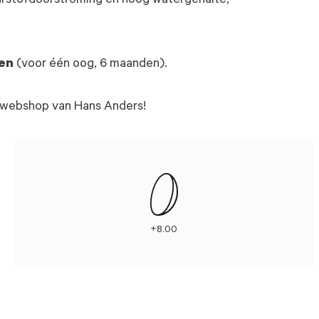
urstofdoorstroming en hoog watergehalte,
zen
(voor één oog, 6 maanden).
de webshop van Hans Anders!
+8.00