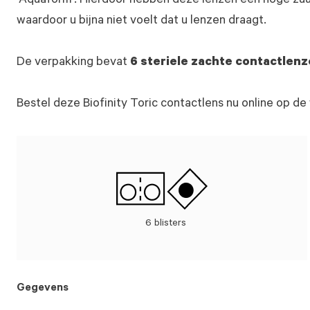
‘Aquaform’. Hierdoor hebben deze lenzen een hoge zu
waardoor u bijna niet voelt dat u lenzen draagt.
De verpakking bevat
6 steriele zachte contactlen
Bestel deze Biofinity Toric contactlens nu online op 
6 blisters
Gegevens