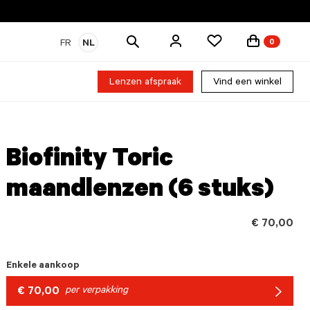
Zoek
FR
NL
0
producten
Lenzen afspraak
Vind een winkel
Biofinity Toric
maandlenzen (6 stuks)
€ 70,00
Enkele aankoop
€ 70,00
per verpakking
Arrow