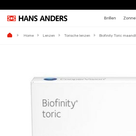
Brillen
Zonneb
Home
Lenzen
Torische lenzen
Biofinity Toric maand