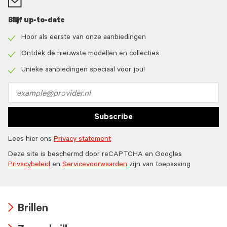
Blijf up-to-date
Hoor als eerste van onze aanbiedingen
Check
icon
Ontdek de nieuwste modellen en collecties
Check
icon
Unieke aanbiedingen speciaal voor jou!
Check
icon
Email
address
Subscribe
Lees hier ons
Privacy statement
Deze site is beschermd door reCAPTCHA en Googles
Privacybeleid
en
Servicevoorwaarden
zijn van toepassing
Brillen
Arrow