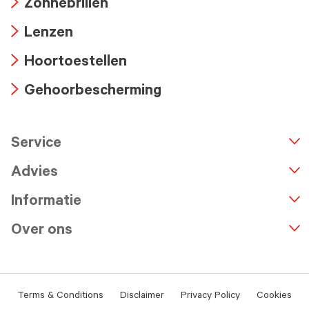
Zonnebrillen
icon
Arrow
Lenzen
icon
Arrow
Hoortoestellen
icon
Arrow
Gehoorbescherming
icon
Arrow
icon
Service
n
A
r
r
o
w
i
c
o
Advies
Informatie
Over ons
Terms & Conditions
Disclaimer
Privacy Policy
Cookies