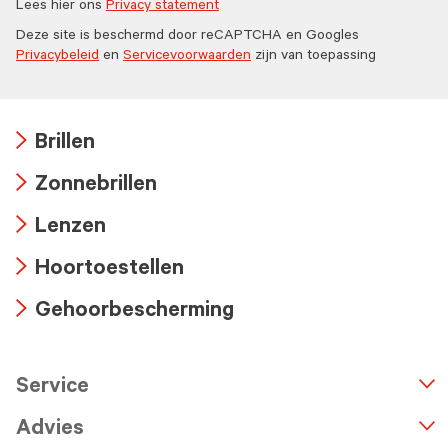
Lees hier ons
Privacy statement
Deze site is beschermd door reCAPTCHA en Googles
Privacybeleid
en
Servicevoorwaarden
zijn van toepassing
Brillen
Arrow
Zonnebrillen
icon
Arrow
Lenzen
icon
Arrow
Hoortoestellen
icon
Arrow
Gehoorbescherming
icon
Arrow
icon
Service
n
A
r
r
o
w
i
c
o
Advies