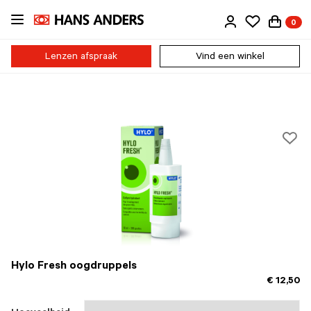
Ga
0
direct
naar
de
Lenzen afspraak
Vind een winkel
inhoud
Hylo Fresh oogdruppels
€ 12,50