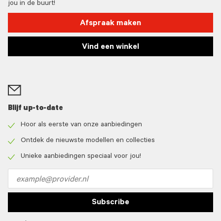
jou in de buurt!
Afspraak maken
Vind een winkel
Blijf up-to-date
Hoor als eerste van onze aanbiedingen
Check
icon
Ontdek de nieuwste modellen en collecties
Check
icon
Unieke aanbiedingen speciaal voor jou!
Check
icon
Email
address
Subscribe