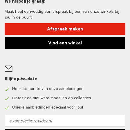
We helpen je graag!
Maak heel eenvoudig een afspraak bij één van onze winkels bij
jou in de buurt!
Afspraak maken
Vind een winkel
Blijf up-to-date
Hoor als eerste van onze aanbiedingen
Check
icon
Ontdek de nieuwste modellen en collecties
Check
icon
Unieke aanbiedingen speciaal voor jou!
Check
icon
Email
address