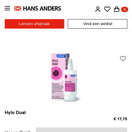
Ga
0
direct
naar
de
Lenzen afspraak
Vind een winkel
inhoud
Hylo Dual
€ 17,75