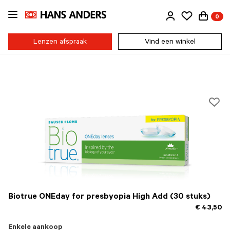
Ga
0
direct
naar
de
Lenzen afspraak
Vind een winkel
inhoud
Biotrue ONEday for presbyopia High Add (30 stuks)
€ 43,50
Enkele aankoop