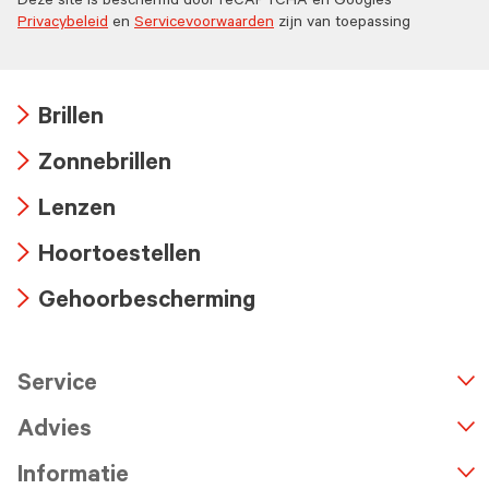
Deze site is beschermd door reCAPTCHA en Googles
Privacybeleid
en
Servicevoorwaarden
zijn van toepassing
Brillen
Arrow
Zonnebrillen
icon
Arrow
Lenzen
icon
Arrow
Hoortoestellen
icon
Arrow
Gehoorbescherming
icon
Arrow
icon
Service
n
A
r
r
o
w
i
c
o
Advies
Informatie