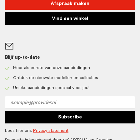
Afspraak maken
Vind een winkel
Blijf up-to-date
Hoor als eerste van onze aanbiedingen
Check
icon
Ontdek de nieuwste modellen en collecties
Check
icon
Unieke aanbiedingen speciaal voor jou!
Check
icon
Email
address
Subscribe
Lees hier ons
Privacy statement