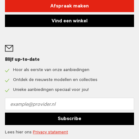
Afspraak maken
Vind een winkel
Blijf up-to-date
Hoor als eerste van onze aanbiedingen
Check
icon
Ontdek de nieuwste modellen en collecties
Check
icon
Unieke aanbiedingen speciaal voor jou!
Check
icon
Email
address
Subscribe
Lees hier ons
Privacy statement