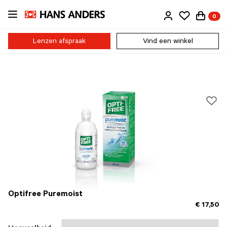
Ga
0
direct
naar
de
Lenzen afspraak
Vind een winkel
inhoud
Optifree Puremoist
€ 17,50