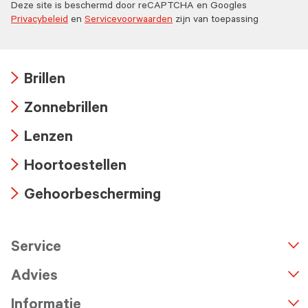
Deze site is beschermd door reCAPTCHA en Googles
Privacybeleid
en
Servicevoorwaarden
zijn van toepassing
Brillen
Arrow
Zonnebrillen
icon
Arrow
Lenzen
icon
Arrow
Hoortoestellen
icon
Arrow
Gehoorbescherming
icon
Arrow
icon
Service
n
A
r
r
o
w
i
c
o
Advies
Informatie