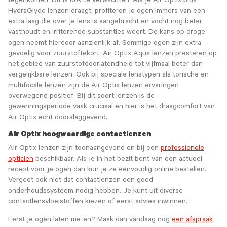
tegenkomen. Dit is ook te verwachten. Als je Air Optix plus
HydraGlyde lenzen draagt, profiteren je ogen immers van een
extra laag die over je lens is aangebracht en vocht nog beter
vasthoudt en irriterende substanties weert. De kans op droge
ogen neemt hierdoor aanzienlijk af. Sommige ogen zijn extra
gevoelig voor zuurstoftekort. Air Optix Aqua lenzen presteren op
het gebied van zuurstofdoorlatendheid tot vijfmaal beter dan
vergelijkbare lenzen. Ook bij speciale lenstypen als torische en
multifocale lenzen zijn de Air Optix lenzen ervaringen
overwegend positief. Bij dit soort lenzen is de
gewenningsperiode vaak cruciaal en hier is het draagcomfort van
Air Optix echt doorslaggevend.
Air Optix hoogwaardige contactlenzen
Air Optix lenzen zijn toonaangevend en bij een
professionele
opticien
beschikbaar. Als je in het bezit bent van een actueel
recept voor je ogen dan kun je ze eenvoudig online bestellen.
Vergeet ook niet dat contactlenzen een goed
onderhoudssysteem nodig hebben. Je kunt uit diverse
contactlensvloeistoffen kiezen of eerst advies inwinnen.
Eerst je ogen laten meten? Maak dan vandaag nog
een afspraak