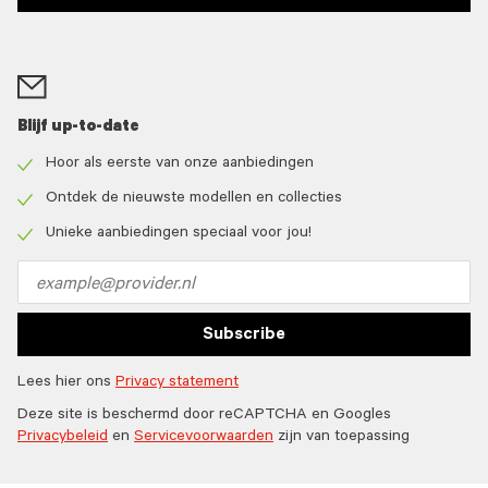
Blijf up-to-date
Hoor als eerste van onze aanbiedingen
Check
icon
Ontdek de nieuwste modellen en collecties
Check
icon
Unieke aanbiedingen speciaal voor jou!
Check
icon
Email
address
Subscribe
Lees hier ons
Privacy statement
Deze site is beschermd door reCAPTCHA en Googles
Privacybeleid
en
Servicevoorwaarden
zijn van toepassing