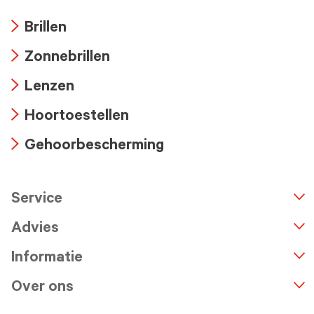
Brillen
Arrow
Zonnebrillen
icon
Arrow
Lenzen
icon
Arrow
Hoortoestellen
icon
Arrow
Gehoorbescherming
icon
Arrow
icon
Service
n
A
r
r
o
w
i
c
o
Advies
Informatie
Over ons