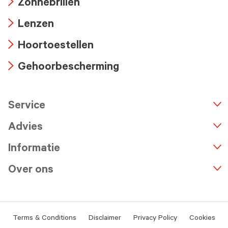
Zonnebrillen
icon
Arrow
Lenzen
icon
Arrow
Hoortoestellen
icon
Arrow
Gehoorbescherming
icon
Arrow
icon
Service
n
A
r
r
o
w
i
c
o
Advies
Informatie
Over ons
Terms & Conditions
Disclaimer
Privacy Policy
Cookies