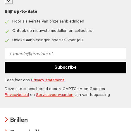
Blijf up-to-date
Hoor als eerste van onze aanbiedingen
Check
icon
Ontdek de nieuwste modellen en collecties
Check
icon
Unieke aanbiedingen speciaal voor jou!
Check
icon
Email
address
Subscribe
Lees hier ons
Privacy statement
Deze site is beschermd door reCAPTCHA en Googles
Privacybeleid
en
Servicevoorwaarden
zijn van toepassing
Brillen
Arrow